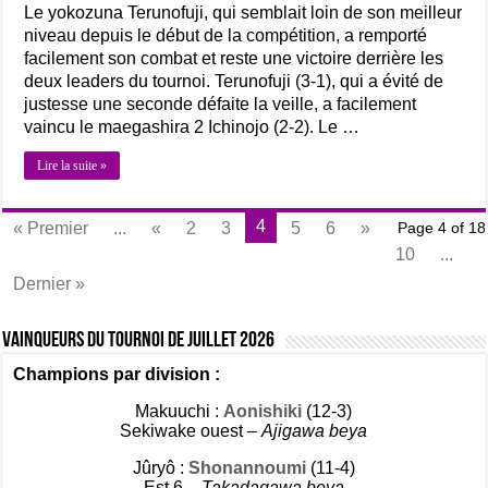
Le yokozuna Terunofuji, qui semblait loin de son meilleur
niveau depuis le début de la compétition, a remporté
facilement son combat et reste une victoire derrière les
deux leaders du tournoi. Terunofuji (3-1), qui a évité de
justesse une seconde défaite la veille, a facilement
vaincu le maegashira 2 Ichinojo (2-2). Le …
Lire la suite »
4
« Premier
...
«
2
3
5
6
»
Page 4 of 18
10
...
Dernier »
Vainqueurs du tournoi de Juillet 2026
Champions par division :
Makuuchi :
Aonishiki
(12-3)
Sekiwake ouest –
Ajigawa beya
Jûryô :
Shonannoumi
(11-4)
Est 6 –
Takadagawa beya