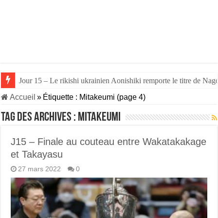
Jour 15 – Le rikishi ukrainien Aonishiki remporte le titre de Nago
Jour 14 – Aonishiki triomphe de Takerufuji et se rapproche du tit
Accueil
»
Étiquette :
Mitakeumi
(page 4)
Tag des archives :
Mitakeumi
J15 – Finale au couteau entre Wakatakakage
et Takayasu
27 mars 2022
0