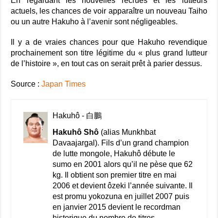
En regardant les nouvelles recrues et les lutteurs
actuels, les chances de voir apparaître un nouveau Taiho
ou un autre Hakuho à l’avenir sont négligeables.
Il y a de vraies chances pour que
Hakuho
revendique
prochainement
son
titre
légitime
du
« plus grand lutteur
de l’histoire », en tout cas on serait prêt à parier dessus.
Source :
Japan Times
Hakuhô - 白鵬
Hakuhô Shô
(alias Munkhbat
Davaajargal). Fils d’un grand champion
de lutte mongole, Hakuhô débute le
sumo en 2001 alors qu’il ne pèse que 62
kg. Il obtient son premier titre en mai
2006 et devient ôzeki l’année suivante. Il
est promu yokozuna en juillet 2007 puis
en janvier 2015 devient le recordman
historique du nombre de titres.