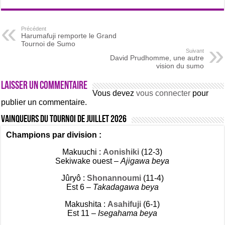
Précédent
Harumafuji remporte le Grand
Tournoi de Sumo
Suivant
David Prudhomme, une autre
vision du sumo
Laisser un commentaire
Vous devez
vous connecter
pour
publier un commentaire.
Vainqueurs du tournoi de Juillet 2026
Champions par division :
Makuuchi :
Aonishiki
(12-3)
Sekiwake ouest –
Ajigawa beya
Jûryô :
Shonannoumi
(11-4)
Est 6 –
Takadagawa beya
Makushita :
Asahifuji
(6-1)
Est 11 –
Isegahama beya