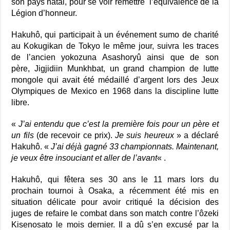
son pays natal, pour se voir remettre l’équivalence de la
Légion d’honneur.
Hakuhô, qui participait à un événement sumo de charité
au Kokugikan de Tokyo le même jour, suivra les traces
de l’ancien yokozuna Asashoryû ainsi que de son
père, Jigjidiin Munkhbat, un grand champion de lutte
mongole qui avait été médaillé d’argent lors des Jeux
Olympiques de Mexico en 1968 dans la discipline lutte
libre.
«
J’ai entendu que c’est la première fois pour un père et
un fils
(de recevoir ce prix).
Je suis heureux
» a déclaré
Hakuhô. «
J’ai déjà gagné 33 championnats. Maintenant,
je veux être insouciant et aller de l’avant
« .
Hakuhô, qui fêtera ses 30 ans le 11 mars lors du
prochain tournoi à Osaka, a récemment été mis en
situation délicate pour avoir critiqué la décision des
juges de refaire le combat dans son match contre l’ôzeki
Kisenosato le mois dernier. Il a dû s’en excusé par la