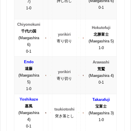
押し出し
(Maegashira 6)
7)
0-1
1-0
Chiyonokuni
Hokutofuji
千代の国
yorikiri
北勝富士
(Maegashira
寄り切り
(Maegashira 5)
6)
1-0
0-1
Endo
Arawashi
遠藤
荒鷲
yorikiri
(Maegashira
(Maegashira 4)
寄り切り
5)
0-1
1-0
Yoshikaze
Takarafuji
嘉風
宝富士
tsukiotoshi
(Maegashira
(Maegashira 3)
突き落とし
4)
1-0
0-1