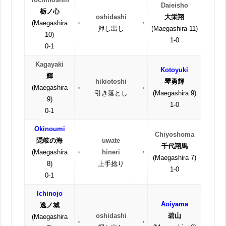
Daieisho
栃ノ心
oshidashi
大栄翔
(Maegashira
押し出し
(Maegashira 11)
10)
1-0
0-1
Kagayaki
Kotoyuki
輝
hikiotoshi
琴勇輝
(Maegashira
引き落とし
(Maegashira 9)
9)
1-0
0-1
Okinoumi
Chiyoshoma
隠岐の海
uwate
千代翔馬
(Maegashira
hineri
(Maegashira 7)
8)
上手捻り
1-0
0-1
Ichinojo
Aoiyama
逸ノ城
oshidashi
碧山
(Maegashira