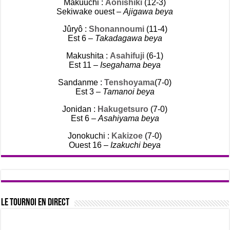
Makuuchi :
Aonishiki
(12-3)
Sekiwake ouest –
Ajigawa beya
Jûryô :
Shonannoumi
(11-4)
Est 6 –
Takadagawa beya
Makushita :
Asahifuji
(6-1)
Est 11 –
Isegahama beya
Sandanme :
Tenshoyama
(7-0)
Est 3 –
Tamanoi beya
Jonidan :
Hakugetsuro
(7-0)
Est 6 –
Asahiyama beya
Jonokuchi :
Kakizoe
(7-0)
Ouest 16 –
Izakuchi beya
Le tournoi en direct