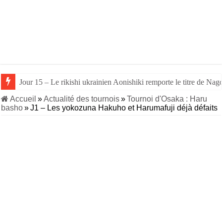
Jour 15 – Le rikishi ukrainien Aonishiki remporte le titre de Nago
Jour 14 – Aonishiki triomphe de Takerufuji et se rapproche du tit
Accueil
»
Actualité des tournois
»
Tournoi d'Osaka : Haru
basho
»
J1 – Les yokozuna Hakuho et Harumafuji déjà défaits