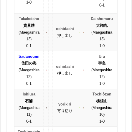
1-0
0-1
Takakeisho
Daishomaru
貴景勝
大翔丸
oshidashi
(Maegashira
(Maegashira
押し出し
13)
13)
0-1
1-0
Sadanoumi
Ura
佐田の海
宇良
oshidashi
(Maegashira
(Maegashira
押し出し
12)
12)
0-1
1-0
Ishiura
Tochiôzan
石浦
栃煌山
yorikiri
(Maegashira
(Maegashira
寄り切り
11)
10)
0-1
1-0
Tochinoshin