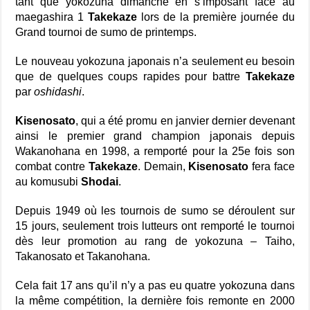
tant que yokozuna dimanche en s’imposant face au
maegashira 1
Takekaze
lors de la première journée du
Grand tournoi de sumo de printemps.
Le nouveau yokozuna japonais n’a seulement eu besoin
que de quelques coups rapides pour battre
Takekaze
par
oshidashi
.
Kisenosato
, qui a été promu en janvier dernier devenant
ainsi le premier grand champion japonais depuis
Wakanohana en 1998, a remporté pour la 25e fois son
combat contre
Takekaze
. Demain,
Kisenosato
fera face
au komusubi
Shodai
.
Depuis 1949 où les tournois de sumo se déroulent sur
15 jours, seulement trois lutteurs ont remporté le tournoi
dès leur promotion au rang de yokozuna – Taiho,
Takanosato et Takanohana.
Cela fait 17 ans qu’il n’y a pas eu quatre yokozuna dans
la même compétition, la dernière fois remonte en 2000