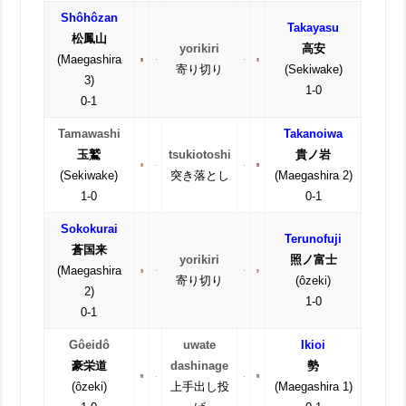
Shôhôzan
Takayasu
松鳳山
yorikiri
高安
(Maegashira
寄り切り
(Sekiwake)
3)
1-0
0-1
Tamawashi
Takanoiwa
玉鷲
tsukiotoshi
貴ノ岩
(Sekiwake)
突き落とし
(Maegashira 2)
1-0
0-1
Sokokurai
Terunofuji
蒼国来
yorikiri
照ノ富士
(Maegashira
寄り切り
(ôzeki)
2)
1-0
0-1
Gôeidô
uwate
Ikioi
豪栄道
dashinage
勢
(ôzeki)
上手出し投
(Maegashira 1)