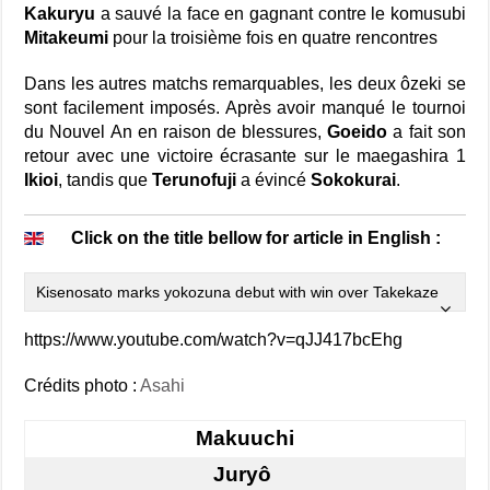
Kakuryu
a sauvé la face en gagnant contre le komusubi
Mitakeumi
pour la troisième fois en quatre rencontres
Dans les autres matchs remarquables, les deux ôzeki se
sont facilement imposés. Après avoir manqué le tournoi
du Nouvel An en raison de blessures,
Goeido
a fait son
retour avec une victoire écrasante sur le maegashira 1
Ikioi
, tandis que
Terunofuji
a évincé
Sokokurai
.
Click on the title bellow for article in English :
Kisenosato marks yokozuna debut with win over Takekaze
https://www.youtube.com/watch?v=qJJ417bcEhg
Crédits photo :
Asahi
Makuuchi
Juryô