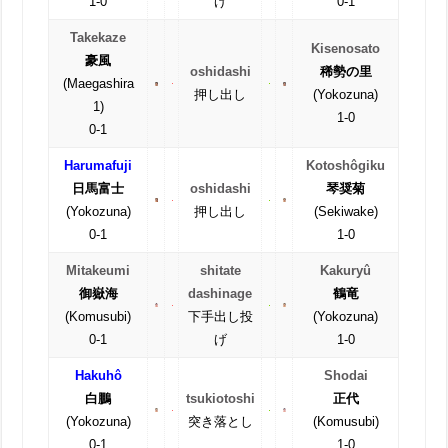
1-0
げ
0-1
Takekaze
Kisenosato
豪風
oshidashi
稀勢の里
(Maegashira
押し出し
(Yokozuna)
1)
1-0
0-1
Harumafuji
Kotoshôgiku
日馬富士
oshidashi
琴奨菊
(Yokozuna)
押し出し
(Sekiwake)
0-1
1-0
Mitakeumi
shitate
Kakuryû
御嶽海
dashinage
鶴竜
(Komusubi)
下手出し投
(Yokozuna)
0-1
げ
1-0
Hakuhô
Shodai
白鵬
tsukiotoshi
正代
(Yokozuna)
突き落とし
(Komusubi)
0-1
1-0