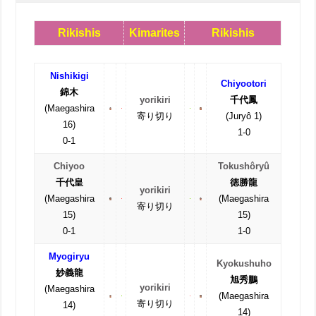
Rikishis
Kimarites
Rikishis
Nishikigi
Chiyootori
錦木
yorikiri
千代鳳
(Maegashira
寄り切り
(Juryô 1)
16)
1-0
0-1
Chiyoo
Tokushôryû
千代皇
徳勝龍
yorikiri
(Maegashira
(Maegashira
寄り切り
15)
15)
0-1
1-0
Myogiryu
Kyokushuho
妙義龍
旭秀鵬
yorikiri
(Maegashira
(Maegashira
寄り切り
14)
14)