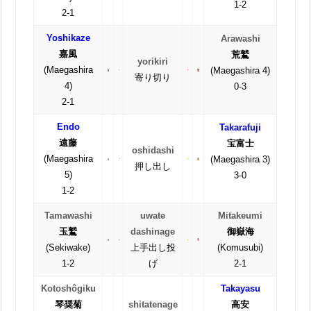
1-2
2-1
Yoshikaze
Arawashi
嘉風
荒鷲
yorikiri
(Maegashira
(Maegashira 4)
寄り切り
4)
0-3
2-1
Endo
Takarafuji
遠藤
宝富士
oshidashi
(Maegashira
(Maegashira 3)
押し出し
5)
3-0
1-2
Tamawashi
uwate
Mitakeumi
玉鷲
dashinage
御嶽海
(Sekiwake)
上手出し投
(Komusubi)
1-2
げ
2-1
Kotoshôgiku
Takayasu
琴奨菊
shitatenage
高安