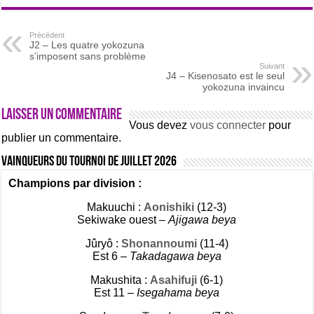
Précédent
J2 – Les quatre yokozuna
s’imposent sans problème
Suivant
J4 – Kisenosato est le seul
yokozuna invaincu
Laisser un commentaire
Vous devez
vous connecter
pour
publier un commentaire.
Vainqueurs du tournoi de Juillet 2026
Champions par division :
Makuuchi :
Aonishiki
(12-3)
Sekiwake ouest –
Ajigawa beya
Jûryô :
Shonannoumi
(11-4)
Est 6 –
Takadagawa beya
Makushita :
Asahifuji
(6-1)
Est 11 –
Isegahama beya