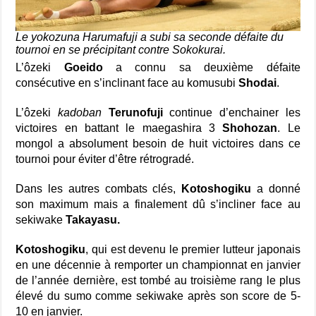
Le yokozuna Harumafuji a subi sa seconde défaite du
tournoi en se précipitant contre Sokokurai.
L’ôzeki
Goeido
a connu sa deuxième défaite
consécutive en s’inclinant face au komusubi
Shodai
.
L’ôzeki
kadoban
Terunofuji
continue d’enchainer les
victoires en battant le maegashira 3
Shohozan
. Le
mongol a absolument besoin de huit victoires dans ce
tournoi pour éviter d’être rétrogradé.
Dans les autres combats clés,
Kotoshogiku
a donné
son maximum mais a finalement dû s’incliner face au
sekiwake
Takayasu.
Kotoshogiku
, qui est devenu le premier lutteur japonais
en une décennie à remporter un championnat en janvier
de l’année dernière, est tombé au troisième rang le plus
élevé du sumo comme sekiwake après son score de 5-
10 en janvier.