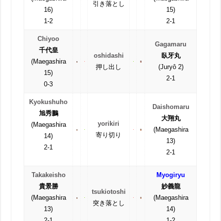
引き落とし
16)
15)
1-2
2-1
Chiyoo
Gagamaru
千代皇
oshidashi
臥牙丸
(Maegashira
押し出し
(Juryô 2)
15)
2-1
0-3
Kyokushuho
Daishomaru
旭秀鵬
大翔丸
yorikiri
(Maegashira
(Maegashira
寄り切り
14)
13)
2-1
2-1
Takakeisho
Myogiryu
貴景勝
妙義龍
tsukiotoshi
(Maegashira
(Maegashira
突き落とし
13)
14)
2-1
1-2