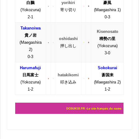
白鵬
yorikiri
豪風
(Yokozuna)
寄り切り
(Maegashira 1)
2-1
0-3
Takanoiwa
Kisenosato
貴ノ岩
oshidashi
稀勢の里
(Maegashira
押し出し
(Yokozuna)
2)
3-0
0-3
Harumafuji
Sokokurai
日馬富士
hatakikomi
蒼国来
(Yokozuna)
叩き込み
(Maegashira 2)
1-2
1-2
DOSUKOI.FR -Le site français du sumo