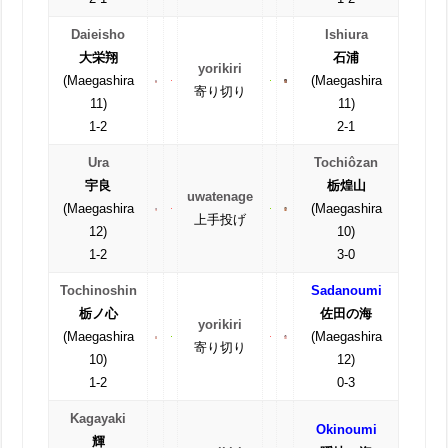
Daieisho
Ishiura
大栄翔
石浦
yorikiri
(Maegashira
(Maegashira
寄り切り
11)
11)
1-2
2-1
Ura
Tochiôzan
宇良
栃煌山
uwatenage
(Maegashira
(Maegashira
上手投げ
12)
10)
1-2
3-0
Tochinoshin
Sadanoumi
栃ノ心
佐田の海
yorikiri
(Maegashira
(Maegashira
寄り切り
10)
12)
1-2
0-3
Kagayaki
Okinoumi
輝