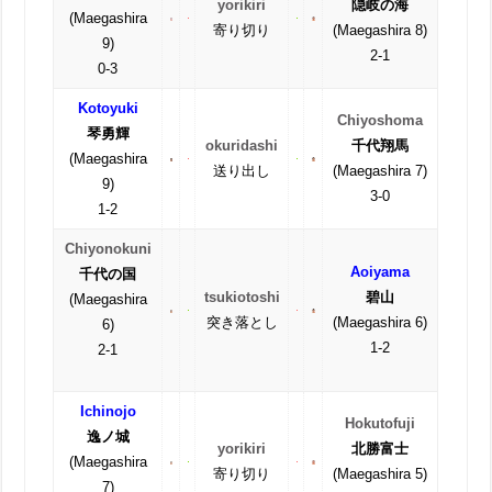
yorikiri
隠岐の海
(Maegashira
寄り切り
(Maegashira 8)
9)
2-1
0-3
Kotoyuki
Chiyoshoma
琴勇輝
okuridashi
千代翔馬
(Maegashira
送り出し
(Maegashira 7)
9)
3-0
1-2
Chiyonokuni
Aoiyama
千代の国
tsukiotoshi
碧山
(Maegashira
突き落とし
(Maegashira 6)
6)
1-2
2-1
Ichinojo
Hokutofuji
逸ノ城
yorikiri
北勝富士
(Maegashira
寄り切り
(Maegashira 5)
7)