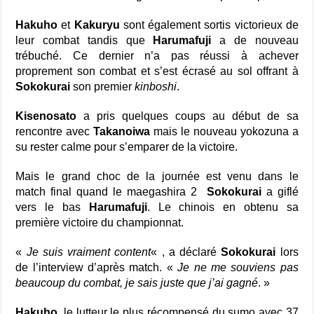
Hakuho
et
Kakuryu
sont également sortis victorieux de
leur combat tandis que
Harumafuji
a de nouveau
trébuché. Ce dernier n’a pas réussi à achever
proprement son combat et s’est écrasé au sol offrant à
Sokokurai
son premier
kinboshi
.
Kisenosato
a pris quelques coups au début de sa
rencontre avec
Takanoiwa
mais le nouveau yokozuna a
su rester calme pour s’emparer de la victoire.
Mais le grand choc de la journée est venu dans le
match final quand le maegashira 2
Sokokurai
a giflé
vers le bas
Harumafuji
. Le chinois en obtenu sa
première victoire du championnat.
«
Je suis vraiment content
« , a déclaré
Sokokurai
lors
de l’interview d’après match. «
Je ne me souviens pas
beaucoup du combat, je sais juste que j’ai gagné
. »
Hakuho
, le lutteur le plus récompensé du sumo avec 37