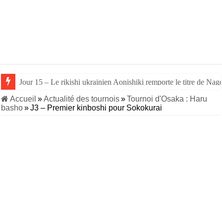
Jour 15 – Le rikishi ukrainien Aonishiki remporte le titre de Nago
Jour 14 – Aonishiki triomphe de Takerufuji et se rapproche du tit
Accueil
»
Actualité des tournois
»
Tournoi d'Osaka : Haru
basho
»
J3 – Premier kinboshi pour Sokokurai