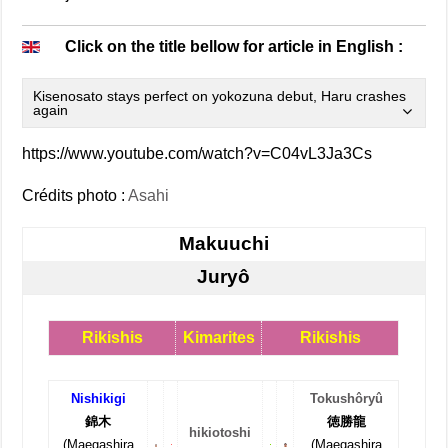
Click on the title bellow for article in English :
Kisenosato stays perfect on yokozuna debut, Haru crashes
again
https://www.youtube.com/watch?v=C04vL3Ja3Cs
Crédits photo :
Asahi
Makuuchi
Juryô
Rikishis
Kimarites
Rikishis
Nishikigi
Tokushôryû
錦木
徳勝龍
hikiotoshi
(Maegashira
(Maegashira