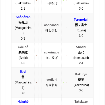
(Sekiwake)
下手投げ
(Sekiwake)
2-1
3-0
Shôhôzan
Terunofuji
松鳳山
oshitaoshi
照ノ富士
(Maegashira
押し倒し
(ôzeki)
3)
3-0
0-3
Gôeidô
Shodai
豪栄道
sukuinage
正代
(ôzeki)
掬い投げ
(Komusubi)
1-2
2-1
Ikioi
Kakuryû
勢
yorikiri
鶴竜
(Maegashira
寄り切り
(Yokozuna)
1)
3-0
0-3
Hakuhô
Takekaze