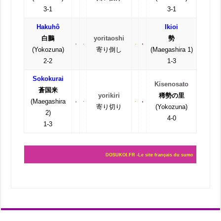
3-1
3-1
Hakuhô
Ikioi
白鵬
yoritaoshi
勢
(Yokozuna)
寄り倒し
(Maegashira 1)
2-2
1-3
Sokokurai
Kisenosato
蒼国来
yorikiri
稀勢の里
(Maegashira
寄り切り
(Yokozuna)
2)
4-0
1-3
DOSUKOI.FR -Le site français du sumo