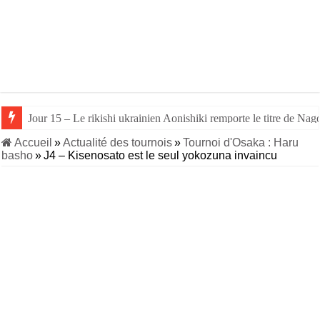
Jour 15 – Le rikishi ukrainien Aonishiki remporte le titre de Nago
Jour 14 – Aonishiki triomphe de Takerufuji et se rapproche du tit
Accueil
»
Actualité des tournois
»
Tournoi d'Osaka : Haru
basho
»
J4 – Kisenosato est le seul yokozuna invaincu