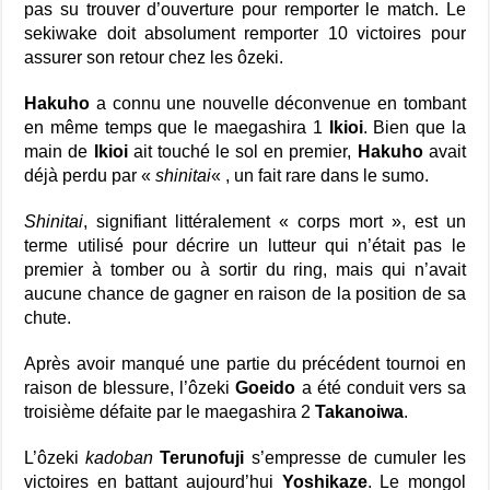
pas su trouver d’ouverture pour remporter le match. Le
sekiwake doit absolument remporter 10 victoires pour
assurer son retour chez les ôzeki.
Hakuho
a connu une nouvelle déconvenue en tombant
en même temps que le maegashira 1
Ikioi
. Bien que la
main de
Ikioi
ait touché le sol en premier,
Hakuho
avait
déjà perdu par «
shinitai
« , un fait rare dans le sumo.
Shinitai
, signifiant littéralement « corps mort », est un
terme utilisé pour décrire un lutteur qui n’était pas le
premier à tomber ou à sortir du ring, mais qui n’avait
aucune chance de gagner en raison de la position de sa
chute.
Après avoir manqué une partie du précédent tournoi en
raison de blessure, l’ôzeki
Goeido
a été conduit vers sa
troisième défaite par le maegashira 2
Takanoiwa
.
L’ôzeki
kadoban
Terunofuji
s’empresse de cumuler les
victoires en battant aujourd’hui
Yoshikaze
. Le mongol