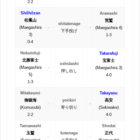
2-2
Shôhôzan
Arawashi
松鳳山
荒鷲
shitatenage
(Maegashira
(Maegashira 4)
下手投げ
3)
1-3
0-4
Hokutofuji
Takarafuji
北勝富士
宝富士
oshidashi
(Maegashira
(Maegashira 3)
押し出し
5)
4-0
1-3
Mitakeumi
Takayasu
御嶽海
yorikiri
高安
(Komusubi)
寄り切り
(Sekiwake)
2-2
4-0
Tamawashi
Shodai
玉鷲
kotenage
正代