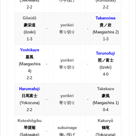
(Sekiwake)
小手投げ
(Komusubi)
2-2
2-2
Gôeidô
Takanoiwa
豪栄道
yorikiri
貴ノ岩
(ôzeki)
寄り切り
(Maegashira 2)
1-3
1-3
Yoshikaze
Terunofuji
嘉風
yorikiri
照ノ富士
(Maegashira
寄り切り
(ôzeki)
4)
4-0
2-2
Harumafuji
Takekaze
日馬富士
yorikiri
豪風
(Yokozuna)
寄り切り
(Maegashira 1)
2-2
0-4
Kotoshôgiku
Kakuryû
琴奨菊
sukuinage
鶴竜
(Sekiwake)
掬い投げ
(Yokozuna)