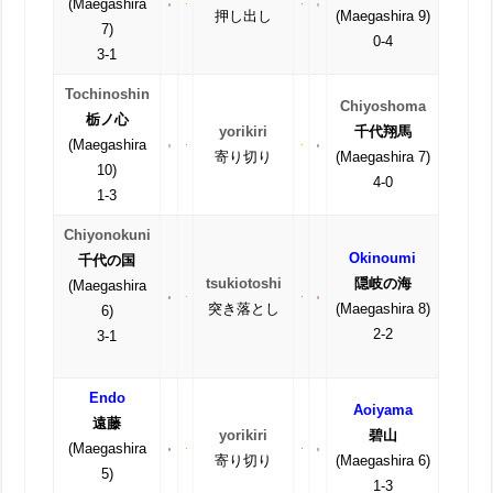
(Maegashira
押し出し
(Maegashira 9)
7)
0-4
3-1
Tochinoshin
Chiyoshoma
栃ノ心
yorikiri
千代翔馬
(Maegashira
寄り切り
(Maegashira 7)
10)
4-0
1-3
Chiyonokuni
Okinoumi
千代の国
tsukiotoshi
隠岐の海
(Maegashira
突き落とし
(Maegashira 8)
6)
2-2
3-1
Endo
Aoiyama
遠藤
yorikiri
碧山
(Maegashira
寄り切り
(Maegashira 6)
5)
1-3