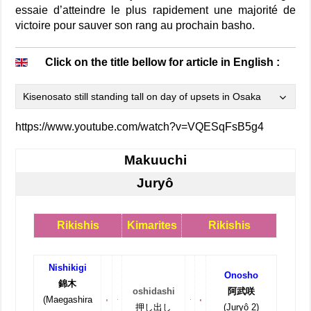
essaie d’atteindre le plus rapidement une majorité de
victoire pour sauver son rang au prochain basho.
Click on the title bellow for article in English :
Kisenosato still standing tall on day of upsets in Osaka
https://www.youtube.com/watch?v=VQESqFsB5g4
Makuuchi
Juryô
Rikishis
Kimarites
Rikishis
Nishikigi
Onosho
錦木
oshidashi
阿武咲
(Maegashira
押し出し
(Juryô 2)