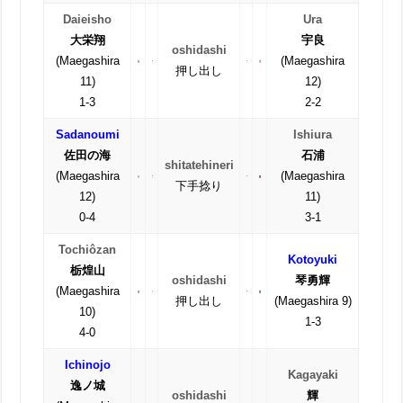
Daieisho
Ura
大栄翔
宇良
oshidashi
(Maegashira
(Maegashira
押し出し
11)
12)
1-3
2-2
Sadanoumi
Ishiura
佐田の海
石浦
shitatehineri
(Maegashira
(Maegashira
下手捻り
12)
11)
0-4
3-1
Tochiôzan
Kotoyuki
栃煌山
oshidashi
琴勇輝
(Maegashira
押し出し
(Maegashira 9)
10)
1-3
4-0
Ichinojo
Kagayaki
逸ノ城
oshidashi
輝