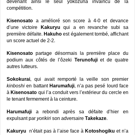
devenant ainsi le seul yokozuna invaincu de la
compétition.
Kisenosato
a amélioré son score à 4-0 et devance
d’une victoire
Kakuryu
qui a en revanche subi sa
première défaite.
Hakuho
est également tombé, affichant
un score actuel de 2-2.
Kisenosato
partage désormais la première place du
podium aux côtés de l’ôzeki
Terunofuji
et de quatre
autres lutteurs.
Sokokurai
, qui avait remporté la veille son premier
kinboshi
en battant
Harumafuji
, n’a pas pesé lourd face
à
Kisenosato
qui l’a conduit vers l’extérieur du cercle en
le tenant fermement à la ceinture.
Harumafuji
a rebondi après sa défaite d’hier en
expulsant par
yorikiri
son adversaire
Takekaze
.
Kakuryu
n’était pas à l’aise face à
Kotoshogiku
et n’a