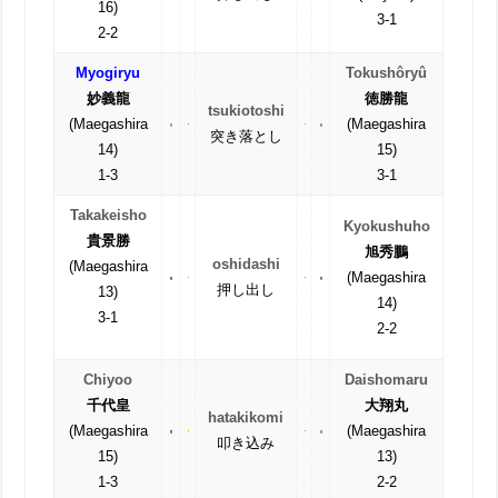
16)
3-1
2-2
Myogiryu
Tokushôryû
妙義龍
徳勝龍
tsukiotoshi
(Maegashira
(Maegashira
突き落とし
14)
15)
1-3
3-1
Takakeisho
Kyokushuho
貴景勝
旭秀鵬
oshidashi
(Maegashira
(Maegashira
押し出し
13)
14)
3-1
2-2
Chiyoo
Daishomaru
千代皇
大翔丸
hatakikomi
(Maegashira
(Maegashira
叩き込み
15)
13)
1-3
2-2