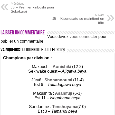
Précédent
J3 – Premier kinboshi pour
Sokokurai
Suivant
J5 – Kisenosato se maintient en
tête
Laisser un commentaire
Vous devez
vous connecter
pour
publier un commentaire.
Vainqueurs du tournoi de Juillet 2026
Champions par division :
Makuuchi :
Aonishiki
(12-3)
Sekiwake ouest –
Ajigawa beya
Jûryô :
Shonannoumi
(11-4)
Est 6 –
Takadagawa beya
Makushita :
Asahifuji
(6-1)
Est 11 –
Isegahama beya
Sandanme :
Tenshoyama
(7-0)
Est 3 –
Tamanoi beya