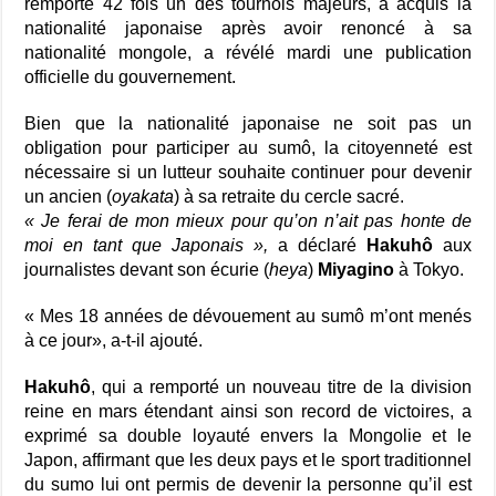
remporté 42 fois un des tournois majeurs, a acquis la
nationalité japonaise après avoir renoncé à sa
nationalité mongole, a révélé mardi une publication
officielle du gouvernement.
Bien que la nationalité japonaise ne soit pas un
obligation pour participer au sumô, la citoyenneté est
nécessaire si un lutteur souhaite continuer pour devenir
un ancien (
oyakata
) à sa retraite du cercle sacré.
« Je ferai de mon mieux pour qu’on n’ait pas honte de
moi en tant que Japonais »,
a déclaré
Hakuhô
aux
journalistes devant son écurie (
heya
)
Miyagino
à Tokyo.
« Mes 18 années de dévouement au sumô m’ont menés
à ce jour», a-t-il ajouté.
Hakuhô
, qui a remporté un nouveau titre de la division
reine en mars étendant ainsi son record de victoires, a
exprimé sa double loyauté envers la Mongolie et le
Japon, affirmant que les deux pays et le sport traditionnel
du sumo lui ont permis de devenir la personne qu’il est