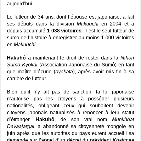
aujourd’hui.
Le lutteur de 34 ans, dont l’épouse est japonaise, a fait
ses débuts dans la division
Makuuchi
en 2004 et a
depuis accumulé
1 038 victoires
. Il est le seul lutteur de
sumo de l’histoire à enregistrer au moins 1 000 victoires
en
Makuuchi
.
Hakuhô
a maintenant le droit de rester dans la
Nihon
Sumo Kyokai
(Association Japonaise du Sumô) en tant
que maître d’écurie (
oyakata
), après avoir mis fin à sa
carrière de lutteur.
Bien qu’il n’y ait pas de sanction, la loi japonaise
n’autorise pas les citoyens à posséder plusieurs
nationalités, obligeant ceux qui souhaitent devenir
citoyens japonais naturalisés à renoncer à leur statut
d’étranger.
Hakuhô
, de son vrai nom
Munkhbat
Davaajargal
, a abandonné sa citoyenneté mongole en
juin après que les autorités du pays eurent accueilli sa
demande sur l’appel d’un décret du président
Khaltmaa