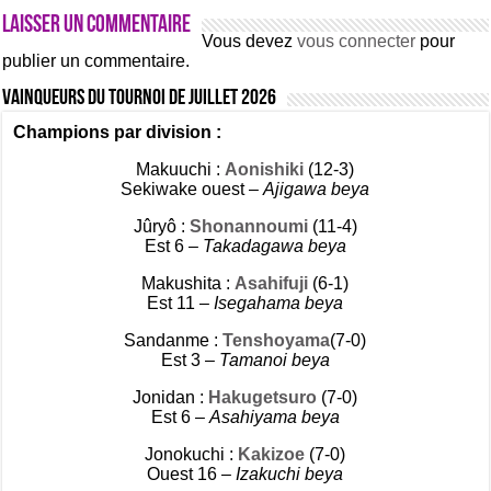
Laisser un commentaire
Vous devez
vous connecter
pour
publier un commentaire.
Vainqueurs du tournoi de Juillet 2026
Champions par division :
Makuuchi :
Aonishiki
(12-3)
Sekiwake ouest –
Ajigawa beya
Jûryô :
Shonannoumi
(11-4)
Est 6 –
Takadagawa beya
Makushita :
Asahifuji
(6-1)
Est 11 –
Isegahama beya
Sandanme :
Tenshoyama
(7-0)
Est 3 –
Tamanoi beya
Jonidan :
Hakugetsuro
(7-0)
Est 6 –
Asahiyama beya
Jonokuchi :
Kakizoe
(7-0)
Ouest 16 –
Izakuchi beya