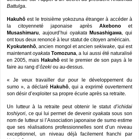
Battulga
.
Hakuhô
est le troisième yokozuna étranger à accéder à
la citoyenneté japonaise après
Akebono
et
Musashimaru
, aujourd’hui
oyakata
Musashigawa
, qui
ont tous deux renoncé à leur statut de citoyen américain.
Kyokutenhô
, ancien mongol et ancien
sekiwake
, qui est
maintenant
oyakata
Tomozuna
, a lui aussi été naturalisé
en 2005, mais
Hakuhô
est le premier de son pays à le
faire au rang d’
ôzeki
ou au-dessus.
« Je veux travailler dur pour le développement du
sumo », a déclaré
Hakuhô
, qui a exprimé ouvertement
son désir d’exploiter sa propre écurie après sa retraite.
Un lutteur à la retraite peut obtenir le statut
d’ichidai
toshiyori
, ce qui lui permet de devenir
oyakata
sous son
nom de lutteur si l’Association japonaise de sumo estime
que ses réalisations professionnelles sont d’un niveau
exceptionnel, un niveau déjà facilement franchi par