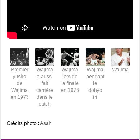
Premier
Wajima
Wajima
Wajima
Wajima
yusho
a aussi
lors de
pendant
de
fait
la finale
le
Wajima
carrière
en 1973
dohyo
en 1973
dans le
iri
catch
Crédits photo :
Asahi