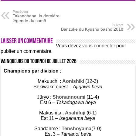
Précédent
Takanohana, la dernière
légende du sumô
Suivant
Banzuke du Kyushu basho 2018
Laisser un commentaire
Vous devez
vous connecter
pour
publier un commentaire.
Vainqueurs du tournoi de Juillet 2026
Champions par division :
Makuuchi :
Aonishiki
(12-3)
Sekiwake ouest –
Ajigawa beya
Jûryô :
Shonannoumi
(11-4)
Est 6 –
Takadagawa beya
Makushita :
Asahifuji
(6-1)
Est 11 –
Isegahama beya
Sandanme :
Tenshoyama
(7-0)
Est 3 –
Tamanoi beya