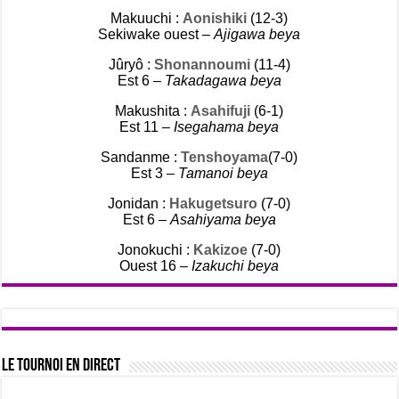
Makuuchi :
Aonishiki
(12-3)
Sekiwake ouest –
Ajigawa beya
Jûryô :
Shonannoumi
(11-4)
Est 6 –
Takadagawa beya
Makushita :
Asahifuji
(6-1)
Est 11 –
Isegahama beya
Sandanme :
Tenshoyama
(7-0)
Est 3 –
Tamanoi beya
Jonidan :
Hakugetsuro
(7-0)
Est 6 –
Asahiyama beya
Jonokuchi :
Kakizoe
(7-0)
Ouest 16 –
Izakuchi beya
Le tournoi en direct