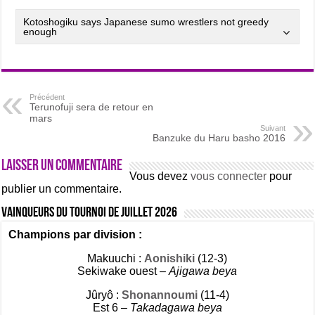
Kotoshogiku says Japanese sumo wrestlers not greedy
enough
Précédent
Terunofuji sera de retour en
mars
Suivant
Banzuke du Haru basho 2016
Laisser un commentaire
Vous devez
vous connecter
pour
publier un commentaire.
Vainqueurs du tournoi de Juillet 2026
Champions par division :
Makuuchi :
Aonishiki
(12-3)
Sekiwake ouest –
Ajigawa beya
Jûryô :
Shonannoumi
(11-4)
Est 6 –
Takadagawa beya