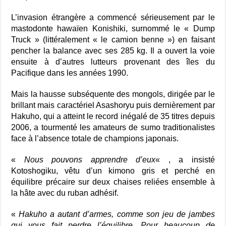
L’invasion étrangère a commencé sérieusement par le
mastodonte hawaïen Konishiki, surnommé le « Dump
Truck » (littéralement « le camion benne ») en faisant
pencher la balance avec ses 285 kg. Il a ouvert la voie
ensuite à d’autres lutteurs provenant des îles du
Pacifique dans les années 1990.
Mais la hausse subséquente des mongols, dirigée par le
brillant mais caractériel Asashoryu puis dernièrement par
Hakuho, qui a atteint le record inégalé de 35 titres depuis
2006, a tourmenté les amateurs de sumo traditionalistes
face à l’absence totale de champions japonais.
«
Nous pouvons apprendre d’eux
« , a insisté
Kotoshogiku, vêtu d’un kimono gris et perché en
équilibre précaire sur deux chaises reliées ensemble à
la hâte avec du ruban adhésif.
«
Hakuho a autant d’armes, comme son jeu de jambes
qui vous fait perdre l’équilibre. Pour beaucoup de